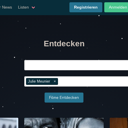
er News
Listen
Registrieren
Anmelden
Entdecken
Julie Meunier
×
Filme Entdecken