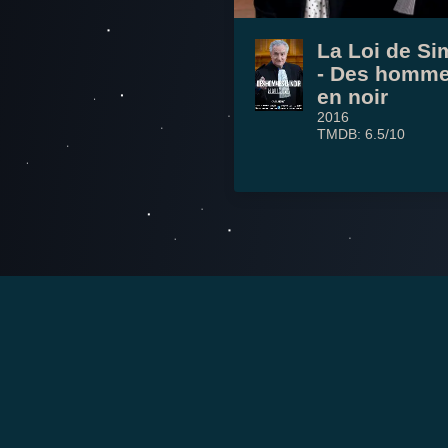
La Loi de S
- Des homm
en noir
2016
TMDB: 6.5/10