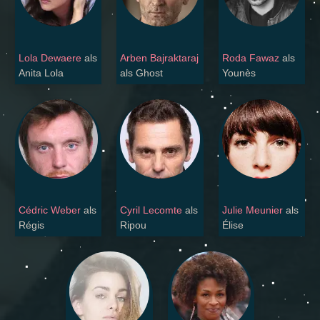
Lola Dewaere
als
Arben Bajraktaraj
Roda Fawaz
als
Anita Lola
als Ghost
Younès
Cédric Weber
als
Cyril Lecomte
als
Julie Meunier
als
Régis
Ripou
Élise