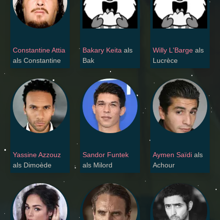
Constantine Attia
Bakary Keita
als
Willy L'Barge
als
als Constantine
Bak
Lucrèce
Yassine Azzouz
Sandor Funtek
Aymen Saïdi
als
als Dimoède
als Milord
Achour