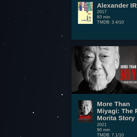
Alexander I
2017
83 min
TMDB: 3.4/10
More Than
Miyagi: The 
Morita Story
2021
90 min
TMDB: 7.1/10