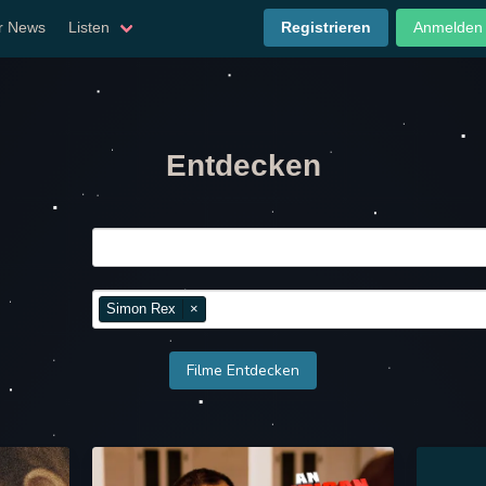
er News
Listen
Registrieren
Anmelden
Entdecken
Simon Rex
×
Filme Entdecken