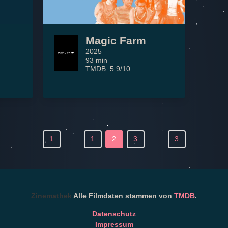
Magic Farm
2025
93 min
TMDB: 5.9/10
1
…
1
2
3
…
3
Zinemathek
Alle Filmdaten stammen von
TMDB
.
Datenschutz
Impressum