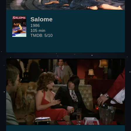
Salome
1986
105 min
TMDB: 5/10