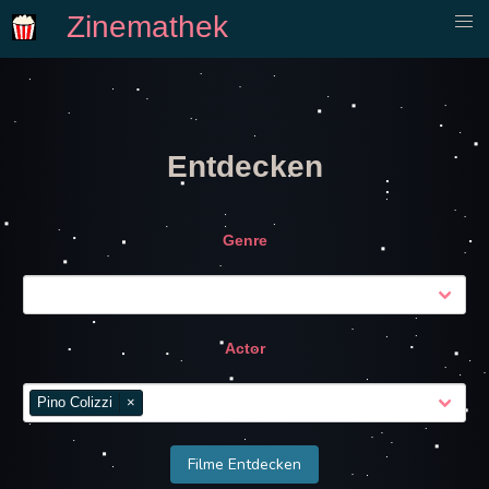
Zinemathek
Entdecken
Genre
Actor
Pino Colizzi
×
Filme Entdecken