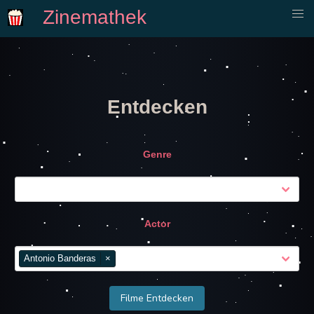
Zinemathek
Entdecken
Genre
Actor
Antonio Banderas
×
Filme Entdecken