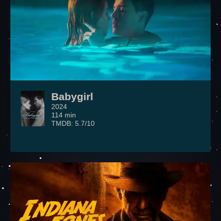
Babygirl
2024
114 min
TMDB: 5.7/10