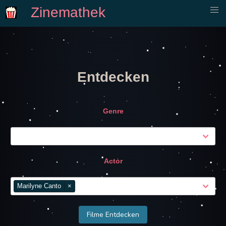
Zinemathek
Entdecken
Genre
Actor
Marilyne Canto
×
Filme Entdecken