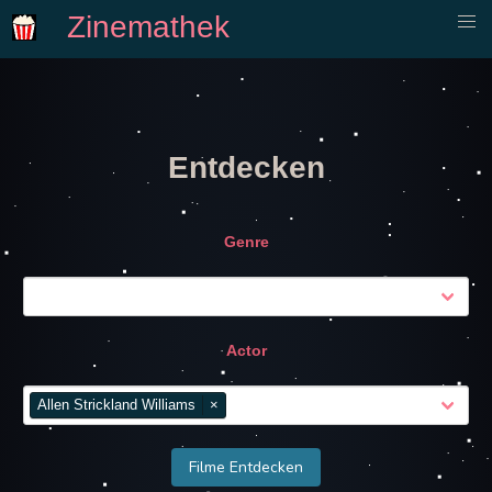
Zinemathek
Entdecken
Genre
Actor
Allen Strickland Williams
×
Filme Entdecken