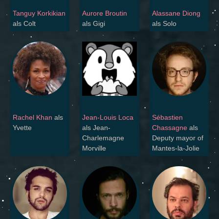
Tanguy Korkikian
Aurore Broutin
Alassane Diong
als Colt
als Gigi
als Solo
Rachel Khan
als
Jean-Louis Loca
Sébastien
Yvette
als Jean-
Chassagne
als
Charlemagne
Deputy mayor of
Morville
Mantes-la-Jolie