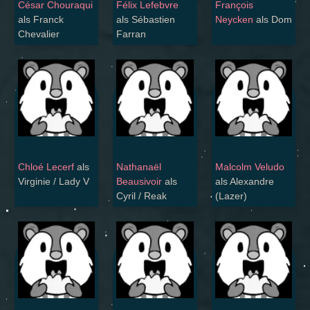
César Chouraqui
Félix Lefebvre
François
als Franck
als Sébastien
Neycken
als Dom
Chevalier
Farran
Chloé Lecerf
als
Nathanaël
Malcolm Veludo
Virginie / Lady V
Beausivoir
als
als Alexandre
Cyril / Reak
(Lazer)