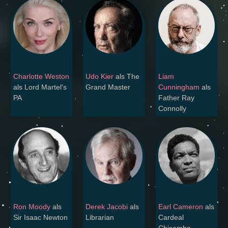
Charlotte Weston
Udo Kier
als The
Liam
als Lord Martel's
Grand Master
Cunningham
als
PA
Father Ray
Connolly
Ron Moody
als
Derek Jacobi
als
Earl Cameron
als
Sir Isaac Newton
Librarian
Cardeal
Chisamba