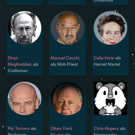
Diran
Manuel Cauchi
Celia Imrie
als
Meghreblian
als
als Mob Priest
Harriet Martel
Craftsman
Pip Torrens
als
Oliver Ford
Chris Rogers
als
Professor
Davies
als
Newsreader