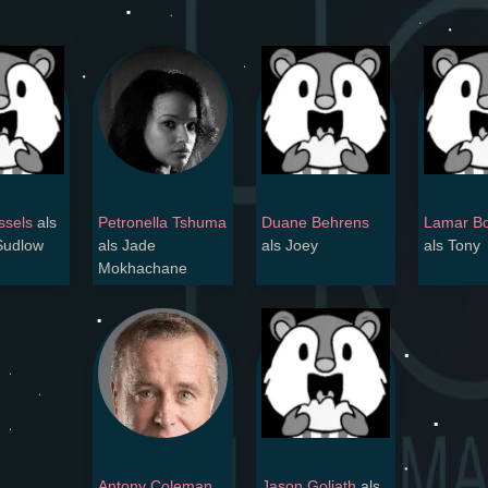
ssels
als
Petronella Tshuma
Duane Behrens
Lamar B
Sudlow
als Jade
als Joey
als Tony
Mokhachane
Antony Coleman
Jason Goliath
als