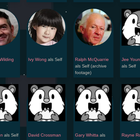
Wilding
Ivy Wong
als Self
Ralph McQuarrie
Jee Youn
als Self (archive
als Self
footage)
on
als Self
David Crossman
Gary Whitta
als
Rayne Ro