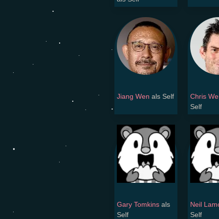
Jiang Wen
als Self
Chris Wei
Self
Gary Tomkins
als
Neil Lam
Self
Self