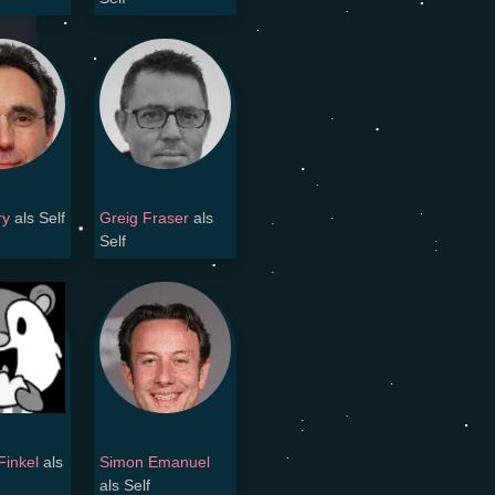
ry
als Self
Greig Fraser
als
Self
Finkel
als
Simon Emanuel
als Self