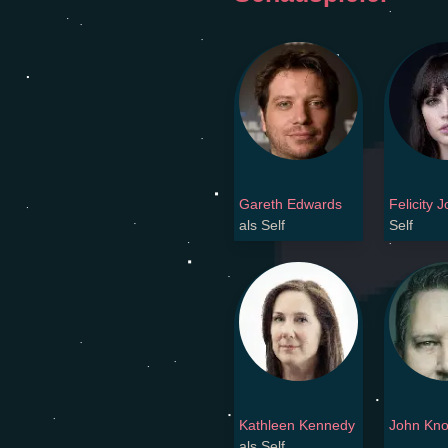
Gareth Edwards
Felicity 
als Self
Self
Kathleen Kennedy
John Knol
als Self