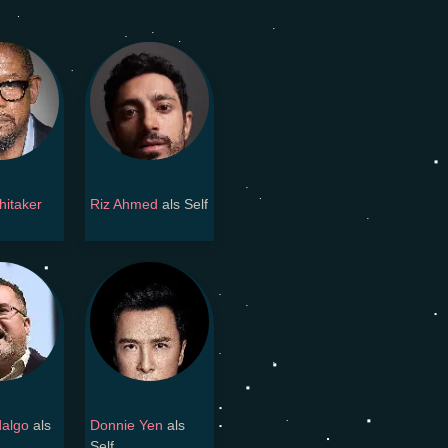
hitaker
Riz Ahmed
als Self
dalgo
als
Donnie Yen
als
Self