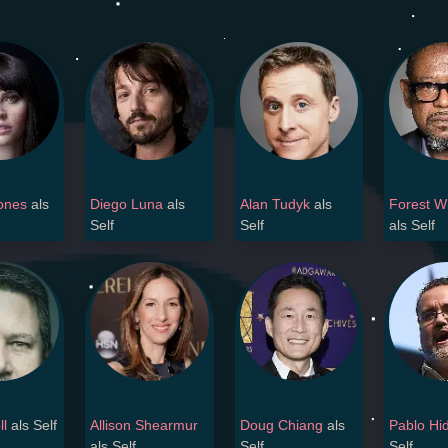
Jones
als
Diego Luna
als
Alan Tudyk
als
Forest W
Self
Self
als Self
l
als Self
Allison Shearmur
Doug Chiang
als
Pablo Hi
als Self
Self
Self