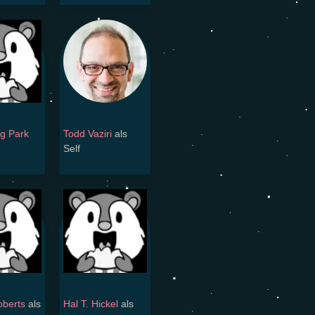
g Park
Todd Vaziri
als
Self
berts
als
Hal T. Hickel
als