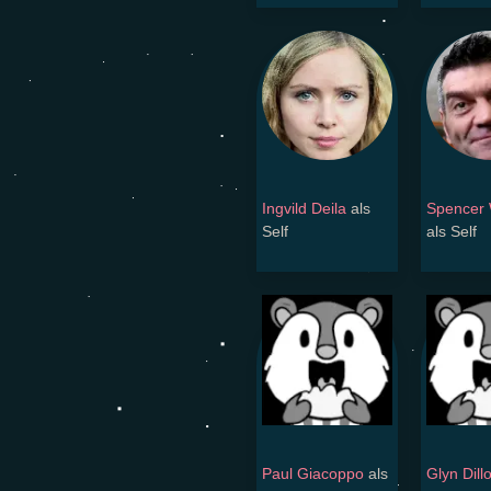
Ingvild Deila
als
Spencer 
Self
als Self
Paul Giacoppo
als
Glyn Dill