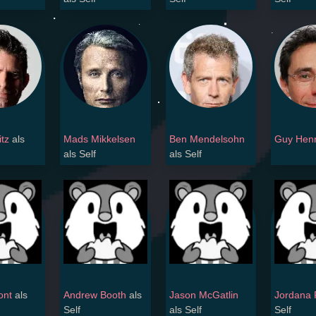
tz
als
Mads Mikkelsen
Ben Mendelsohn
Guy Hen
als Self
als Self
ont
als
Andrew Booth
als
Jason McGatlin
Jordana 
Self
als Self
Self