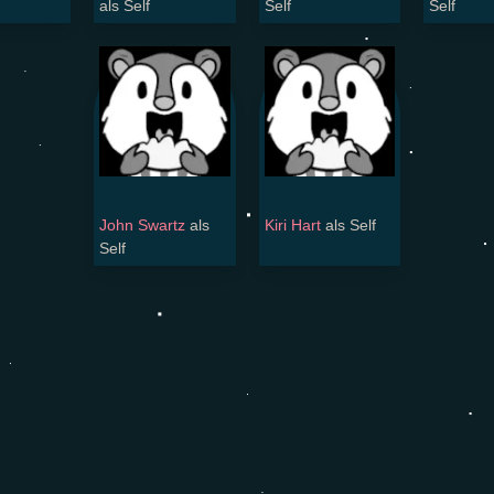
als Self
Self
Self
John Swartz
als
Kiri Hart
als Self
Self